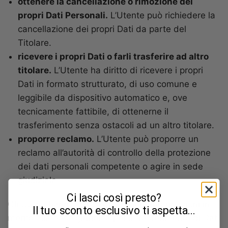
ottenere la cancellazione o rimozione dei
propri Dati Personali.
L’Utente può richiedere la
cancellazione dei propri Dati da parte del
Titolare.
ricevere i propri Dati o farli trasferire ad altro
titolare.
L’Utente ha diritto di ricevere i propri
Dati in formato strutturato, di uso comune e
leggibile da dispositivo automatico e, ove
tecnicamente fattibile, di ottenerne il
trasferimento senza ostacoli ad un altro titolare.
proporre reclamo.
L’Utente può proporre un
reclamo all’autorità di controllo della protezione
dei dati personali competente o agire in sede
giudiziale.
Ci lasci così presto?
Gli Utenti hanno diritto di ottenere informazioni in
Il tuo sconto esclusivo ti aspetta...
merito alla base giuridica per il trasferimento di Dati